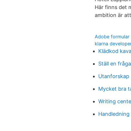
Här finns det 
ambition är at
Adobe formular 
klarna developer
Klädkod kava
Ställ en fråg
Utanforskap 
Mycket bra t
Writing cent
Handledning 