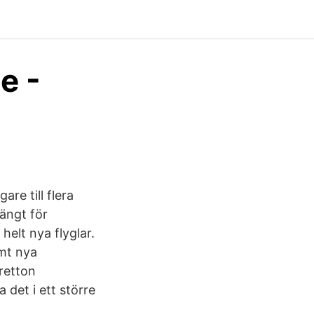
e -
re till flera
tängt för
helt nya flyglar.
mt nya
retton
 det i ett större