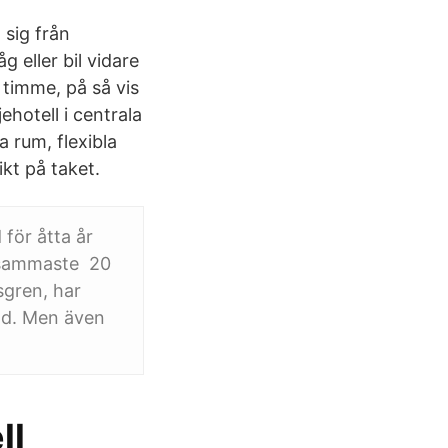
 sig från
 eller bil vidare
 timme, på så vis
ehotell i centrala
 rum, flexibla
kt på taket.
 för åtta år
önsammaste 20
sgren, har
and. Men även
ll