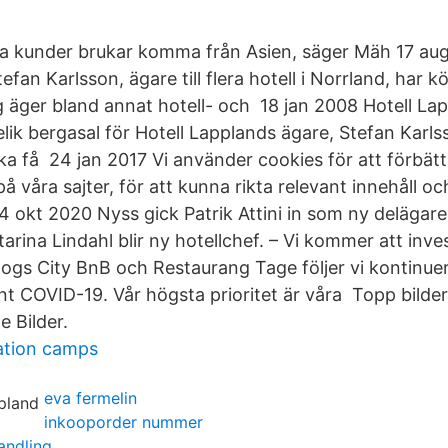
lla kunder brukar komma från Asien, säger Mäh 17 au
fan Karlsson, ägare till flera hotell i Norrland, har kö
 äger bland annat hotell- och 18 jan 2008 Hotell Lap
telik bergasal för Hotell Lapplands ägare, Stefan Karlss
ka få 24 jan 2017 Vi använder cookies för att förbätt
på våra sajter, för att kunna rikta relevant innehåll oc
4 okt 2020 Nyss gick Patrik Attini in som ny delägare
arina Lindahl blir ny hotellchef. – Vi kommer att inv
oogs City BnB och Restaurang Tage följer vi kontinuer
nt COVID-19. Vår högsta prioritet är våra Topp bilder
e Bilder.
ation camps
eva fermelin
inkooporder nummer
andling