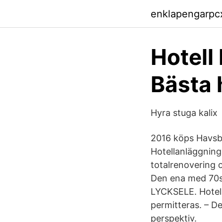
enklapengarpcxi
Hotell
Bästa 
Hyra stuga kalix
2016 köps Havsba
Hotellanläggninga
totalrenovering o
Den ena med 70st
LYCKSELE. Hotell
permitteras. – De
perspektiv.