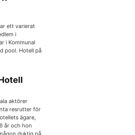
ar ett varierat
edlem i
gar i Kommunal
 pool. Hotell på
Hotell
ala aktörer
ta resrutter för
otellets ägare,
16 år och hon
 någon duktig på