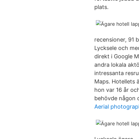
plats.
recensioner, 91 b
Lycksele och med
direkt i Google 
andra lokala akt
intressanta resru
Maps. Hotellets 
hon var 16 år oc
behövde någon du
Aerial photograp