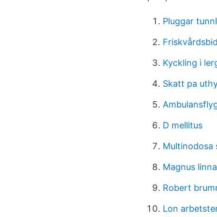
Pluggar tunnl
Friskvårdsbi
Kyckling i le
Skatt pa uth
Ambulansflyg
D mellitus
Multinodosa 
Magnus linna
Robert brum
Lon arbetste