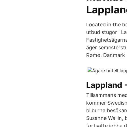
Lapplan
Located in the hea
utbud stugor i La
Fastighetsägarna
äger semesterstu
Rømø, Danmark -
Lappland -
Tillsammans med 
kommer Swedish L
bilburna besökare
Susanne Wallin, 
fortsatte jobba 