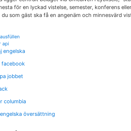
mesta för en lyckad vistelse, semester, konferens elle
t du som gäst ska få en angenäm och minnesvärd vist
ausfüllen
 api
j engelska
a facebook
pa jobbet
ack
er columbia
engelska översättning