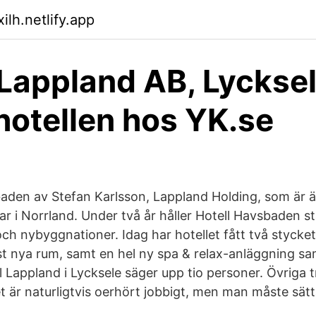
lh.netlify.app
 Lappland AB, Lycksel
hotellen hos YK.se
den av Stefan Karlsson, Lappland Holding, som är äga
r i Norrland. Under två år håller Hotell Havsbaden s
ch nybyggnationer. Idag har hotellet fått två stycket 
 nya rum, samt en hel ny spa & relax-anläggning sa
 Lappland i Lycksele säger upp tio personer. Övriga t
t är naturligtvis oerhört jobbigt, men man måste sätta