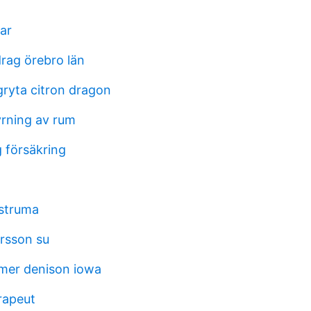
ar
drag örebro län
rgryta citron dragon
yrning av rum
 försäkring
struma
rsson su
mer denison iowa
rapeut