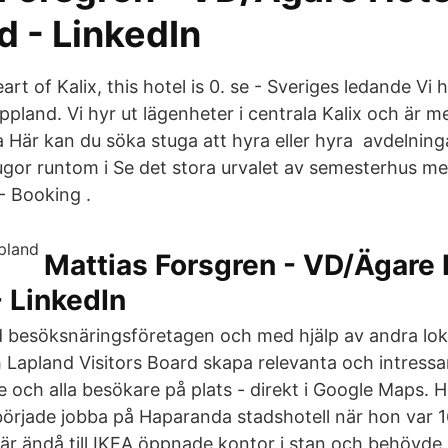
d - LinkedIn
rt of Kalix, this hotel is 0. se - Sveriges ledande Vi h
ppland. Vi hyr ut lägenheter i centrala Kalix och är m
 Här kan du söka stuga att hyra eller hyra avdelnin
gor runtom i Se det stora urvalet av semesterhus med
 Booking .
Mattias Forsgren - VD/Ägare 
 LinkedIn
besöksnäringsföretagen och med hjälp av andra lok
apland Visitors Board skapa relevanta och intressan
 och alla besökare på plats - direkt i Google Maps. H
började jobba på Haparanda stadshotell när hon var 
där ändå till IKEA öppnade kontor i stan och behövde