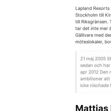
Lapland Resorts 
Stockholm till Ki
till Riksgränsen.
tar det inte mer 
Gällivare med de
möteslokaler, bo
21 maj 2005 St
sedan och har 
apr 2012 Den n
ambitioner att
icke nischade 
Mattias