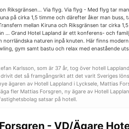
on Riksgränsen… Via flyg. Via flyg - Med flyg tar man
runa på cirka 1,5 timme och därefter åker man buss, tåg
 Transfern mellan Kiruna och Riksgränsen tar cirka 1,5
än … Grand Hotel Lapland är ett konferens- och familj
n norrländska naturen inpå knuten. Här finns moderna
wling, gym samt bastu och relax med enastående utsi
efan Karlsson, som är 37 år, tog över hotell Lappland
drivit det så framgångsrikt att det varit Sveriges l
ye ägaren av Hotell Lappland i Lycksele, Mattias For
 äga fler Mattias Forsgren, ny ägare av Hotell Lappl
fastighetsbolag satsar på hotell.
 Forsgren - VD/Ägare Hote