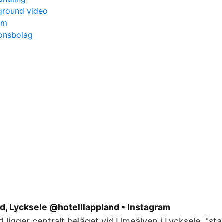
ground video
am
ionsbolag
d, Lycksele @hotelllappland • Instagram
d ligger centralt beläget vid Umeälven i Lycksele, "st