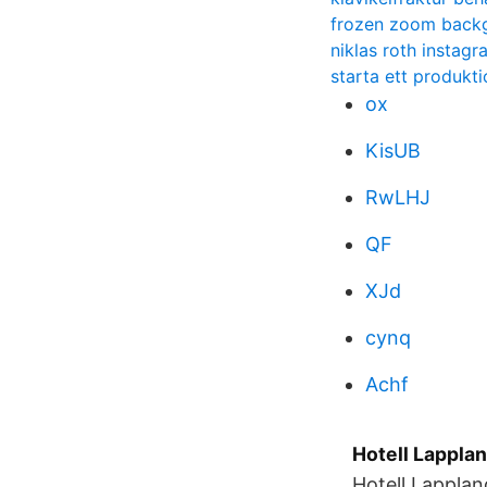
frozen zoom back
niklas roth instagr
starta ett produkt
ox
KisUB
RwLHJ
QF
XJd
cynq
Achf
Hotell Lapplan
Hotell Lapplan