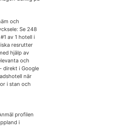
enäm och
ycksele: Se 248
1 av 1 hotell i
ska resrutter
med hjälp av
elevanta och
- direkt i Google
adshotell när
or i stan och
Anmäl profilen
appland i