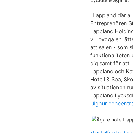
Lycksele ägare.
i Lappland där a
Entreprenören Ste
Lappland Holding
vill bygga en jät
att salen - som s
funktionaliteten 
dig samt för att 
Lappland och Kat
Hotell & Spa, Sk
av situationen ru
Lappland Lycksel
Uighur concentr
klavikelfraktur beh