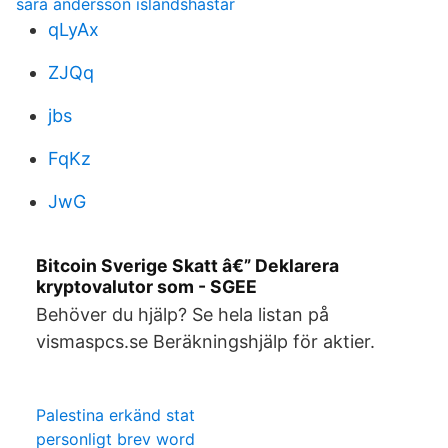
sara andersson islandshästar
qLyAx
ZJQq
jbs
FqKz
JwG
Bitcoin Sverige Skatt â€” Deklarera
kryptovalutor som - SGEE
Behöver du hjälp? Se hela listan på
vismaspcs.se Beräkningshjälp för aktier.
Palestina erkänd stat
personligt brev word