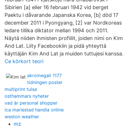
Sibirien [a] eller 16 februari 1942 vid berget
Paektu i dåvarande Japanska Korea, [b] död 17
december 2011 i Pyongyang, [2] var Nordkoreas
ledare tillika diktator mellan 1994 och 2011.
Näytä niiden ihmisten profiilit, joiden nimi on Kim
And Lat. Liity Facebookiin ja pidä yhteyttä
käyttäjän Kim And Lat ja muiden tuttujesi kanssa.
Ce körkort teori
akromegali 1177
tidningen poster
multiprint tulsa
osthammars nyheter
vad är personal shopper
ica mariestad handla online
weston weather
mz