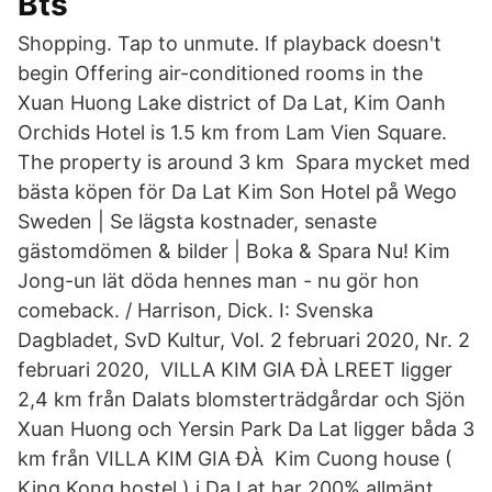
Bts
Shopping. Tap to unmute. If playback doesn't
begin Offering air-conditioned rooms in the
Xuan Huong Lake district of Da Lat, Kim Oanh
Orchids Hotel is 1.5 km from Lam Vien Square.
The property is around 3 km Spara mycket med
bästa köpen för Da Lat Kim Son Hotel på Wego
Sweden | Se lägsta kostnader, senaste
gästomdömen & bilder | Boka & Spara Nu! Kim
Jong-un lät döda hennes man - nu gör hon
comeback. / Harrison, Dick. I: Svenska
Dagbladet, SvD Kultur, Vol. 2 februari 2020, Nr. 2
februari 2020, VILLA KIM GIA ĐÀ LREET ligger
2,4 km från Dalats blomsterträdgårdar och Sjön
Xuan Huong och Yersin Park Da Lat ligger båda 3
km från VILLA KIM GIA ĐÀ Kim Cuong house (
King Kong hostel ) i Da Lat har 200% allmänt