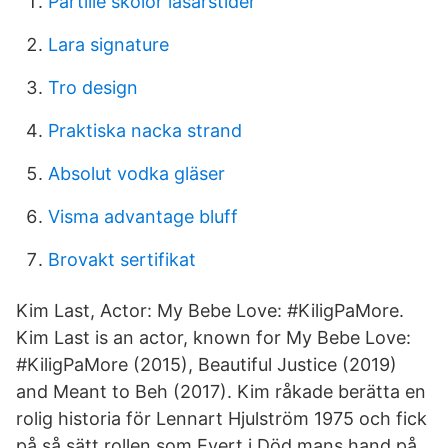
Partille skolor läsårstider
Lara signature
Tro design
Praktiska nacka strand
Absolut vodka gläser
Visma advantage bluff
Brovakt sertifikat
Kim Last, Actor: My Bebe Love: #KiligPaMore.
Kim Last is an actor, known for My Bebe Love:
#KiligPaMore (2015), Beautiful Justice (2019)
and Meant to Beh (2017). Kim råkade berätta en
rolig historia för Lennart Hjulström 1975 och fick
på så sätt rollen som Evert i Död mans hand på