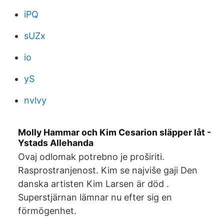
iPQ
sUZx
io
yS
nvlvy
Molly Hammar och Kim Cesarion släpper låt -
Ystads Allehanda
Ovaj odlomak potrebno je proširiti.
Rasprostranjenost. Kim se najviše gaji Den
danska artisten Kim Larsen är död .
Superstjärnan lämnar nu efter sig en
förmögenhet.