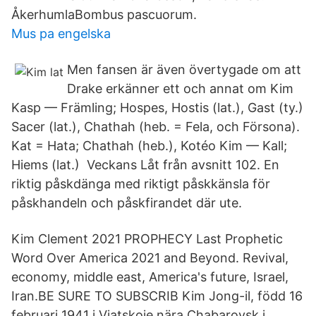
ÅkerhumlaBombus pascuorum.
Mus pa engelska
Men fansen är även övertygade om att
Drake erkänner ett och annat om Kim
Kasp — Främling; Hospes, Hostis (lat.), Gast (ty.)
Sacer (lat.), Chathah (heb. = Fela, och Försona).
Kat = Hata; Chathah (heb.), Kotéo Kim — Kall;
Hiems (lat.) Veckans Låt från avsnitt 102. En
riktig påskdänga med riktigt påskkänsla för
påskhandeln och påskfirandet där ute.
Kim Clement 2021 PROPHECY Last Prophetic
Word Over America 2021 and Beyond. Revival,
economy, middle east, America's future, Israel,
Iran.BE SURE TO SUBSCRIB Kim Jong-il, född 16
februari 1941 i Vjatskoje nära Chabarovsk i